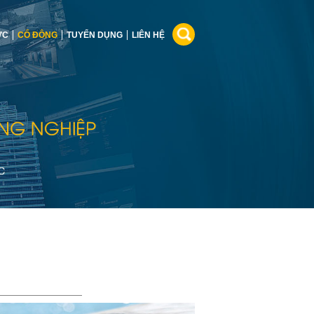
ỨC
CỔ ĐÔNG
TUYỂN DỤNG
LIÊN HỆ