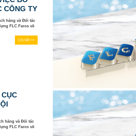
C CÔNG TY
ách hàng và Đối tác
dựng FLC Faros về
Chi tiết >>
 CỤC
ỘI
ch hàng và Đối tác
dựng FLC Faros về