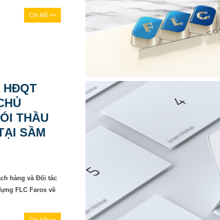
Chi tiết >>
A HĐQT
CHỦ
ÓI THẦU
TẠI SẦM
ách hàng và Đối tác
dựng FLC Faros về