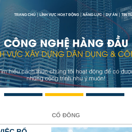
TRANG CHỦ
LĨNH VỰC HOẠT ĐỘNG
NĂNG LỰC
DỰ ÁN
TIN T
CỔ ĐÔNG
VIỆC BỔ